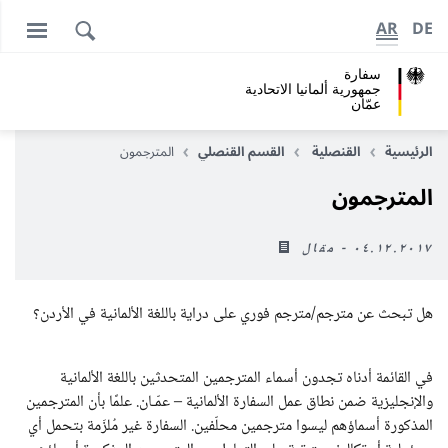
AR
DE
سفارة
جمهورية ألمانيا الاتحادية
عمّان
الرئيسية
القنصلية
القسم القنصلي
المترجمون
المترجمون
٠٤.١٢.٢٠١٧ - مقال
هل تبحث عن مترجم/مترجم فوري على دراية باللغة الألمانية في الأردن؟
في القائمة أدناه تجدون أسماء المترجمين المتحدثين باللغة الألمانية
والإنجليزية ضمن نطاق عمل السفارة الألمانية – عمّـان. علمًا بأن المترجمين
المذكورة أسماؤهم ليسوا مترجمين محلّفين. السفارة غير مُلزَمة بتحمل أي