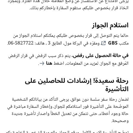
يرجى الامتناع عن الاستفسار عن وضع المعاملة خلال هذه الفترة. وبمجرد
اتخاذ قرار بخصوص طلبكم، ستقوم السفارة بإخطاركم بذلك.
استلام الجواز
حالما يتم التوصل إلى قرار بخصوص طلبكم، يمكنكم استلام الجواز من
GBS
مكتب
، ومقرّه في البركة مول، الطابق 3 ، هاتف: 5827722-06.
في حالة الحصول على رفض،
يتم ذكر سبب الرفض في قرار الرفض
هنا
المُرفق مع الجواز. لمزيد من المعلومات، اضغط
.
رحلة سعيدة! إرشادات للحاصلين على
التأشيرة
لضمان رحلة سفر سلسة دون عوائق، يرجى التأكد من بياناتكم الشخصية
الموضّحة على التأشيرة فور استلامكم للجواز، وإخطار السفارة مباشرة في
حالة وجود أخطاء، حتى نتمكن من تعديل الخطأ واصدار تأشيرة جديدة
وصحيحة.
توضّح التأشيرة الاسم الكامل، ورقم الجواز، والصورة الشخصية الخاصة بكم،